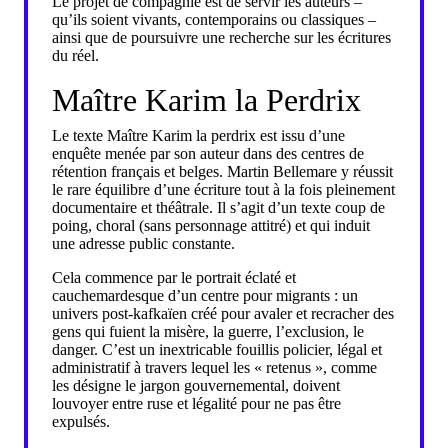
Le projet de compagnie est de servir les auteurs –
qu’ils soient vivants, contemporains ou classiques –
ainsi que de poursuivre une recherche sur les écritures
du réel.
Maître Karim la Perdrix
Le texte Maître Karim la perdrix est issu d’une
enquête menée par son auteur dans des centres de
rétention français et belges. Martin Bellemare y réussit
le rare équilibre d’une écriture tout à la fois pleinement
documentaire et théâtrale. Il s’agit d’un texte coup de
poing, choral (sans personnage attitré) et qui induit
une adresse public constante.
Cela commence par le portrait éclaté et
cauchemardesque d’un centre pour migrants : un
univers post-kafkaïen créé pour avaler et recracher des
gens qui fuient la misère, la guerre, l’exclusion, le
danger. C’est un inextricable fouillis policier, légal et
administratif à travers lequel les « retenus », comme
les désigne le jargon gouvernemental, doivent
louvoyer entre ruse et légalité pour ne pas être
expulsés.