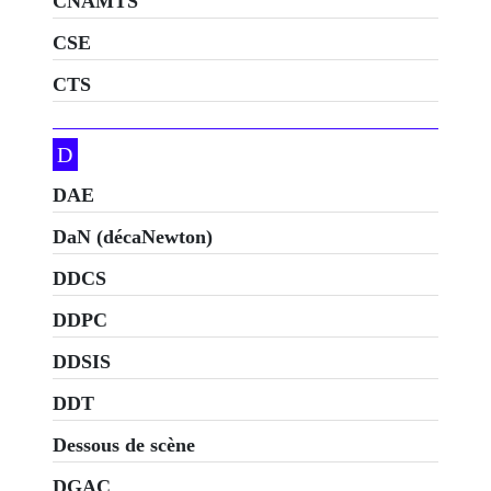
CNAMTS
CSE
CTS
D
DAE
DaN (décaNewton)
DDCS
DDPC
DDSIS
DDT
Dessous de scène
DGAC