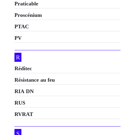
Praticable
Proscénium
PTAC
PV
R
Réditec
Résistance au feu
RIA DN
RUS
RVRAT
S