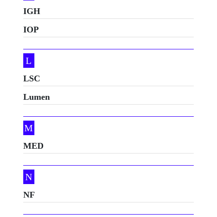
IGH
IOP
L
LSC
Lumen
M
MED
N
NF