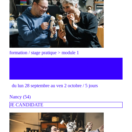
formation / stage pratique > module 1
création artistique et handicap :
vers une pratique inclusive
du lun 28 septembre au ven 2 octobre / 5 jours
Nancy (54)
JE CANDIDATE