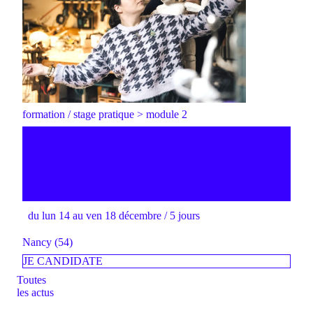
formation / stage pratique > module 2
création artistique et handicap >
accompagner la
professionnalisation
du lun 14 au ven 18 décembre / 5 jours
Nancy (54)
JE CANDIDATE
Toutes
les actus