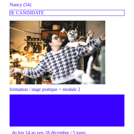
Nancy (54)
JE CANDIDATE
formation / stage pratique > module 2
création artistique et handicap >
accompagner la
professionnalisation
du lun 14 au ven 18 décembre / 5 jours