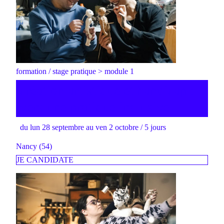
formation / stage pratique > module 1
création artistique et handicap :
vers une pratique inclusive
du lun 28 septembre au ven 2 octobre / 5 jours
Nancy (54)
JE CANDIDATE