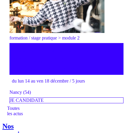
formation / stage pratique > module 2
création artistique et handicap >
accompagner la
professionnalisation
du lun 14 au ven 18 décembre / 5 jours
Nancy (54)
JE CANDIDATE
Toutes
les actus
Nos