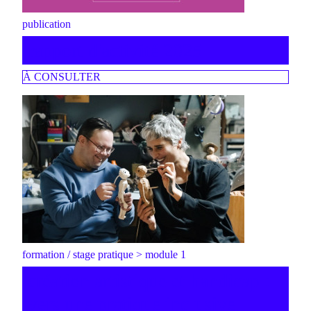
publication
rapport d'activité 2025
À CONSULTER
formation / stage pratique > module 1
création artistique et handicap :
vers une pratique inclusive