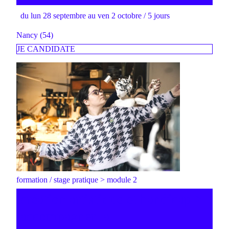
du lun 28 septembre au ven 2 octobre / 5 jours
Nancy (54)
JE CANDIDATE
formation / stage pratique > module 2
création artistique et handicap >
accompagner la