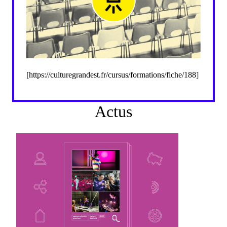
[https://culturegrandest.fr/cursus/formations/fiche/188]
Actus