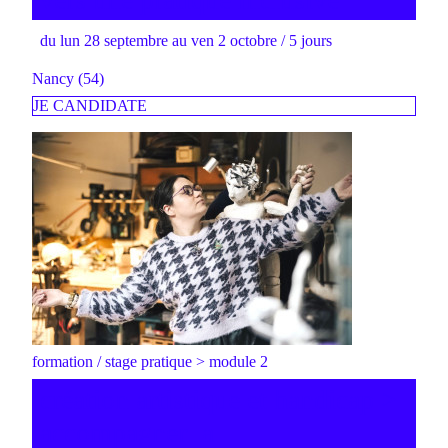
du lun 28 septembre au ven 2 octobre / 5 jours
Nancy (54)
JE CANDIDATE
formation / stage pratique > module 2
création artistique et handicap >
accompagner la