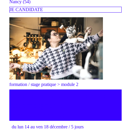
Nancy (54)
JE CANDIDATE
formation / stage pratique > module 2
création artistique et handicap >
accompagner la
professionnalisation
du lun 14 au ven 18 décembre / 5 jours