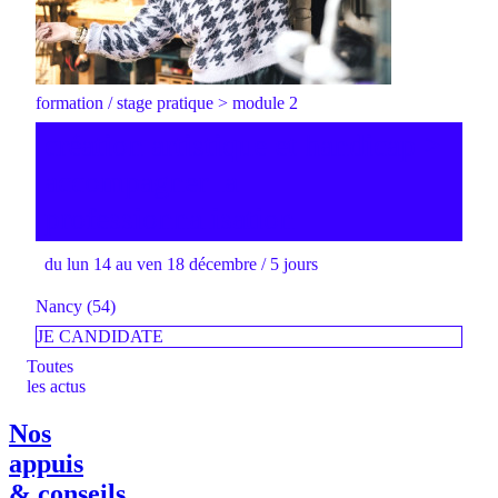
formation / stage pratique > module 2
création artistique et handicap >
accompagner la
professionnalisation
du lun 14 au ven 18 décembre / 5 jours
Nancy (54)
JE CANDIDATE
Toutes
les actus
Nos
appuis
& conseils