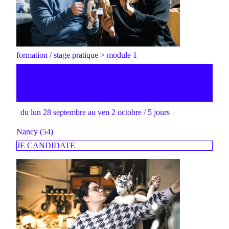
formation / stage pratique > module 1
création artistique et handicap :
vers une pratique inclusive
du lun 28 septembre au ven 2 octobre / 5 jours
Nancy (54)
JE CANDIDATE